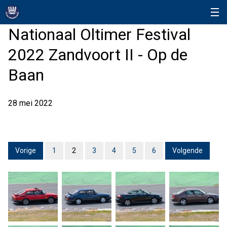
Nationaal Oltimer Festival
2022 Zandvoort II - Op de
Baan
28 mei 2022
Vorige
1
2
3
4
5
6
Volgende