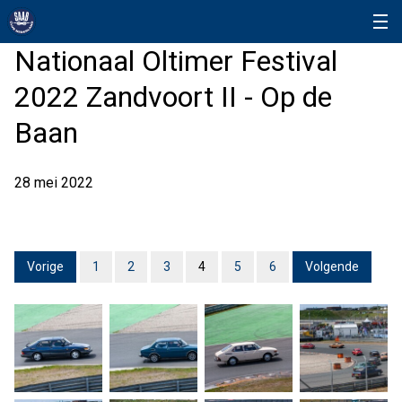
Nationaal Oltimer Festival
2022 Zandvoort II - Op de
Baan
28 mei 2022
Vorige
1
2
3
4
5
6
Volgende