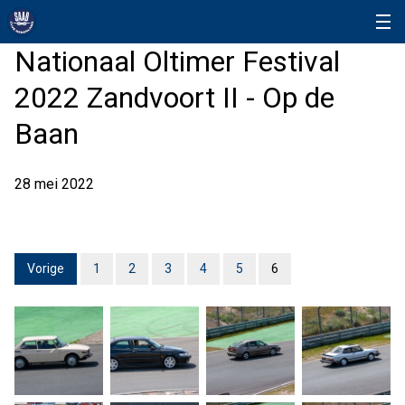
Nationaal Oltimer Festival
2022 Zandvoort II - Op de
Baan
28 mei 2022
Vorige
1
2
3
4
5
6