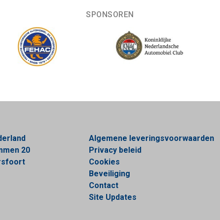
SPONSOREN
derland
Algemene leveringsvoorwaarden
ommen 20
Privacy beleid
sfoort
Cookies
Beveiliging
Contact
Site Updates