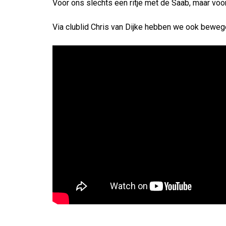
Voor ons slechts een ritje met de Saab, maar voo
Via clublid Chris van Dijke hebben we ook beweg