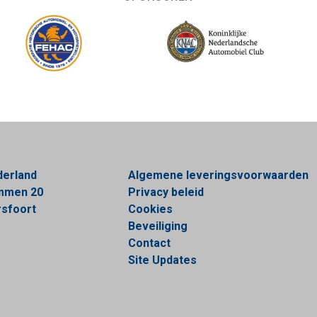
derland
Algemene leveringsvoorwaarden
ommen 20
Privacy beleid
sfoort
Cookies
Beveiliging
Contact
Site Updates