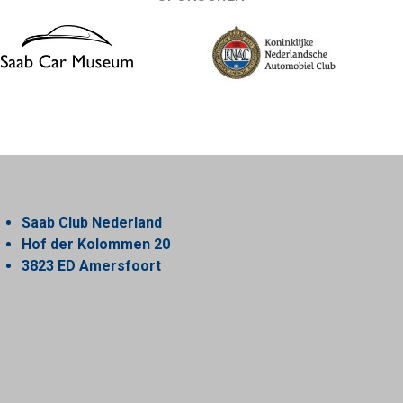
Saab Club Nederland
Hof der Kolommen 20
3823 ED Amersfoort